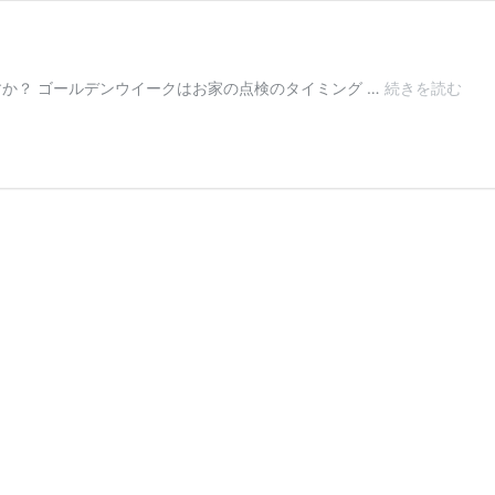
か？ ゴールデンウイークはお家の点検のタイミング …
続きを読む
☆
ゴ
ー
ル
デ
ン
ウ
イ
ー
ク
☆