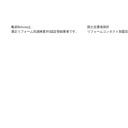
亀栄Reformは、
国土交通省採択
適正リフォーム完成検査JIO認定登録業者です。
リフォームコンタクト加盟店