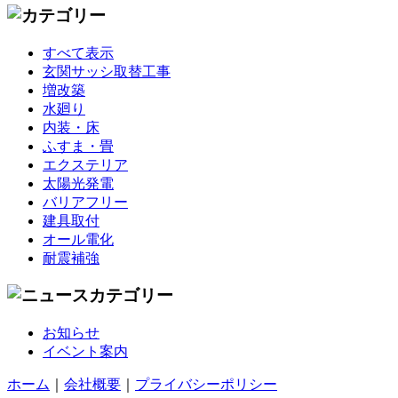
すべて表示
玄関サッシ取替工事
増改築
水廻り
内装・床
ふすま・畳
エクステリア
太陽光発電
バリアフリー
建具取付
オール電化
耐震補強
お知らせ
イベント案内
ホーム
｜
会社概要
｜
プライバシーポリシー